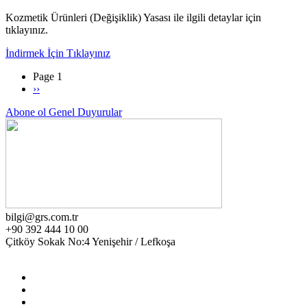
Kozmetik Ürünleri (Değişiklik) Yasası ile ilgili detaylar için
tıklayınız.
İndirmek İçin Tıklayınız
Page 1
Sonraki
››
Sayfalama
sayfa
Abone ol Genel Duyurular
bilgi@grs.com.tr
+90 392 444 10 00
Çitköy Sokak No:4 Yenişehir / Lefkoşa