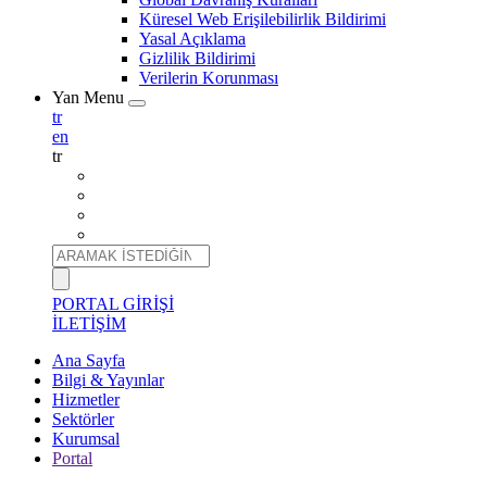
Küresel Web Erişilebilirlik Bildirimi
Yasal Açıklama
Gizlilik Bildirimi
Verilerin Korunması
Yan Menu
Toggle
tr
submenu
en
tr
Ara
PORTAL GİRİŞİ
İLETİŞİM
Ana Sayfa
Bilgi & Yayınlar
Mobile
Hizmetler
Menu
Sektörler
Kurumsal
Portal